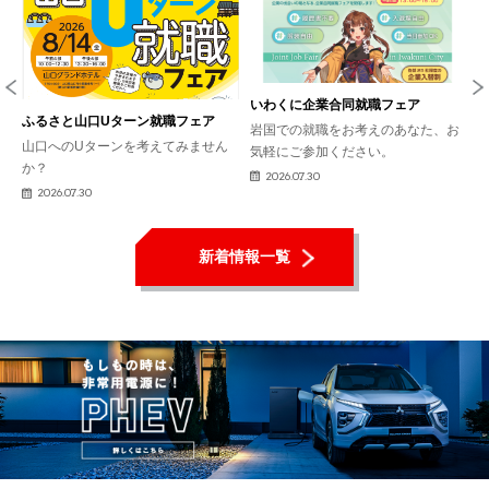
いわくに企業合同就職フェア
ふるさと山口Uターン就職フェア
岩国での就職をお考えのあなた、お
山口へのUターンを考えてみません
抜
気軽にご参加ください。
か？
2026.07.30
2026.07.30
新着情報一覧